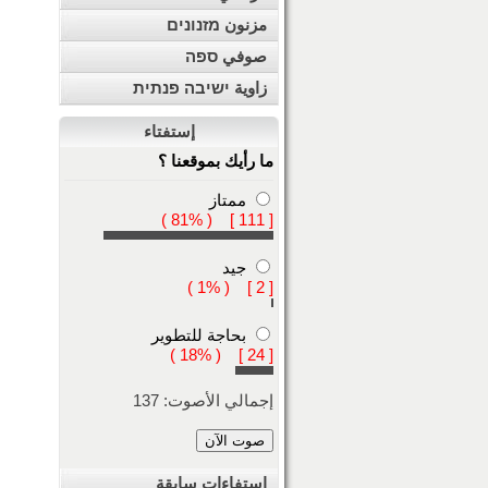
مزنون מזנונים
صوفي ספה
زاوية ישיבה פנתית
إستفتاء
ما رأيك بموقعنا ؟
ممتاز
[ 111 ] ( 81% )
جيد
[ 2 ] ( 1% )
بحاجة للتطوير
[ 24 ] ( 18% )
إجمالي الأصوت: 137
استفاءات سابقة