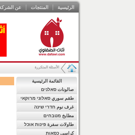
الرئيسية
المنتجات
عن الشركة
الأسئلة المتكررة
القائمة الرئيسية
صالونات סאלנים
طقم سوري סאלוני מרוקאי
غرف نوم חדרי שינה
مطابخ מטבחים
طاولات سفرة פינות אוכל
كراسي כסאות