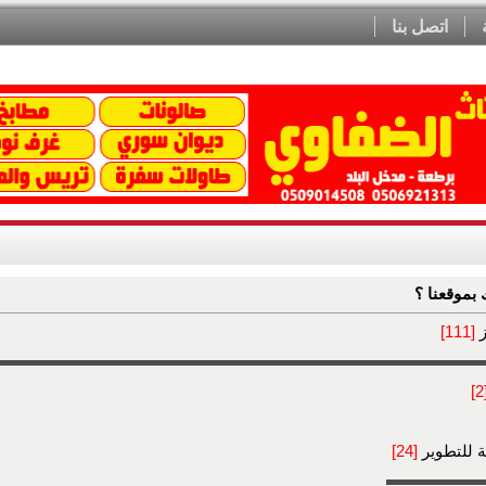
اتصل بنا
 بموقعنا ؟
ز
[111]
[
ة للتطوير
[24]