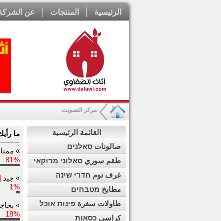
الرئيسية
المنتجات
عن الشركة
مركز التصويت
القائمة الرئيسية
ما رأيك
صالونات סאלנים
» ممتا
81%
طقم سوري סאלוני מרוקאי
غرف نوم חדרי שינה
» جيد
2]
1%
مطابخ מטבחים
طاولات سفرة פינות אוכל
» بحاج
18%
كراسي כסאות