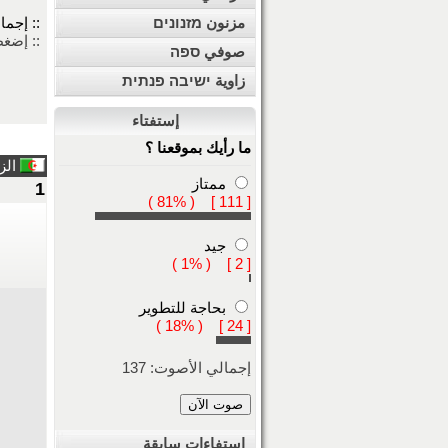
مزنون מזנונים
:: إجمال
:: إضغ
صوفي ספה
زاوية ישיבה פנתית
إستفتاء
ما رأيك بموقعنا ؟
الزائر : Oiseau de Paradis ت
ممتاز
1
[ 111 ] ( 81% )
جيد
[ 2 ] ( 1% )
بحاجة للتطوير
[ 24 ] ( 18% )
إجمالي الأصوت: 137
استفاءات سابقة