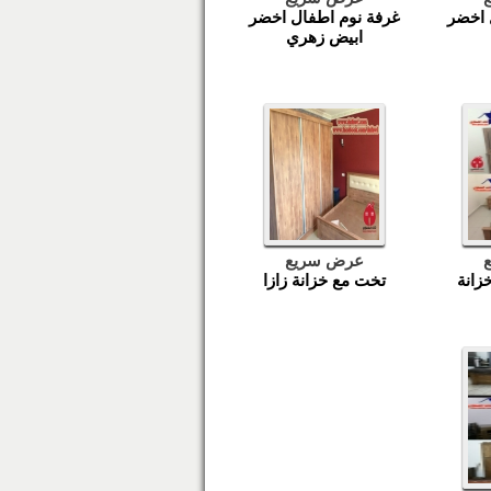
 اخضر
غرفة نوم اطفال اخضر
ابيض زهري
عرض سريع
زانة
تخت مع خزانة زازا