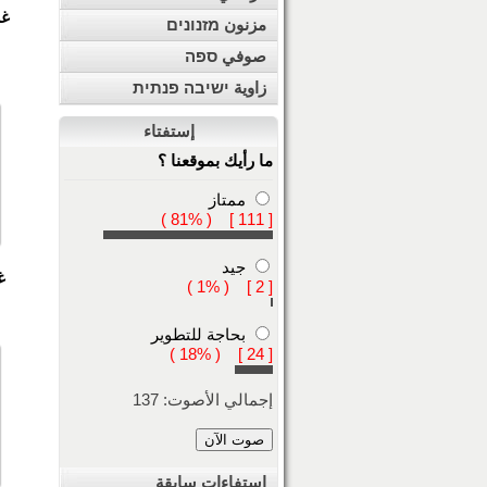
غر
مزنون מזנונים
صوفي ספה
زاوية ישיבה פנתית
إستفتاء
ما رأيك بموقعنا ؟
ممتاز
[ 111 ] ( 81% )
جيد
غ
[ 2 ] ( 1% )
بحاجة للتطوير
[ 24 ] ( 18% )
إجمالي الأصوت: 137
استفاءات سابقة