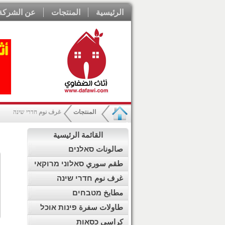
الرئيسية
المنتجات
عن الشركة
المنتجات
غرف نوم חדרי שינה
القائمة الرئيسية
صالونات סאלנים
طقم سوري סאלוני מרוקאי
غرف نوم חדרי שינה
مطابخ מטבחים
طاولات سفرة פינות אוכל
كراسي כסאות