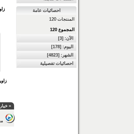
زاو
احصائيات عامة
المنتجات 120
المجموع 120
الآن: [3]
اليوم: [178]
الشهر: [4823]
احصائيات تفصيلية
زاوي
« خيار
مشا