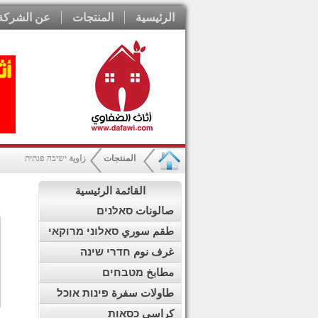
الرئيسية
المنتجات
عن الشركة
المنتجات
زاوية ישיבה פנתית
القائمة الرئيسية
صالونات סאלנים
طقم سوري סאלוני מרוקאי
غرف نوم חדרי שינה
مطابخ מטבחים
طاولات سفرة פינות אוכל
كراسي כסאות