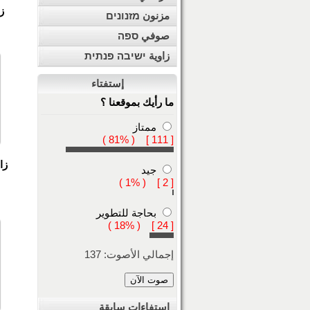
ز
مزنون מזנונים
صوفي ספה
زاوية ישיבה פנתית
إستفتاء
ما رأيك بموقعنا ؟
ممتاز
[ 111 ] ( 81% )
زا
جيد
[ 2 ] ( 1% )
بحاجة للتطوير
[ 24 ] ( 18% )
إجمالي الأصوت: 137
استفاءات سابقة