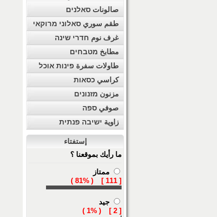
صالونات סאלנים
طقم سوري סאלוני מרוקאי
غرف نوم חדרי שינה
مطابخ מטבחים
طاولات سفرة פינות אוכל
كراسي כסאות
مزنون מזנונים
صوفي ספה
زاوية ישיבה פנתית
إستفتاء
ما رأيك بموقعنا ؟
ممتاز
[ 111 ] ( 81% )
جيد
[ 2 ] ( 1% )