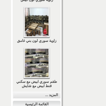
زاوية سوري لون بني غامق
طقم سوري ابيض مع سكني
قنط ابيض مع شايش
المزيد ...
القائمة الرئيسية