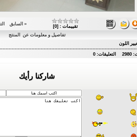
« السابق
الت
تقييمات : [0]
تفاصيل و معلومات عن المنتج
يير اللون
يقات: 0
شاركنا رأيك